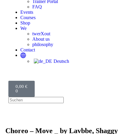
Trainer Portal
FAQ
Events
Courses
Shop
We
twerXout
About us
philosophy
Contact
Deutsch
0,00
€
0
Choreo – Move _ by Lavbbe, Shaggy