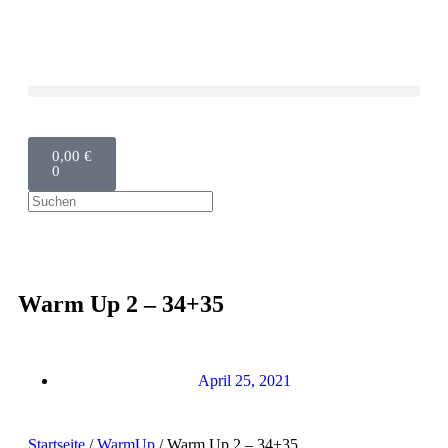
0,00
€
0
Warm Up 2 – 34+35
April 25, 2021
Startseite
/
WarmUp
/ Warm Up 2 – 34+35