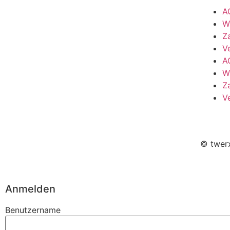
A
W
Z
V
A
W
Z
V
© twerx
Anmelden
Benutzername