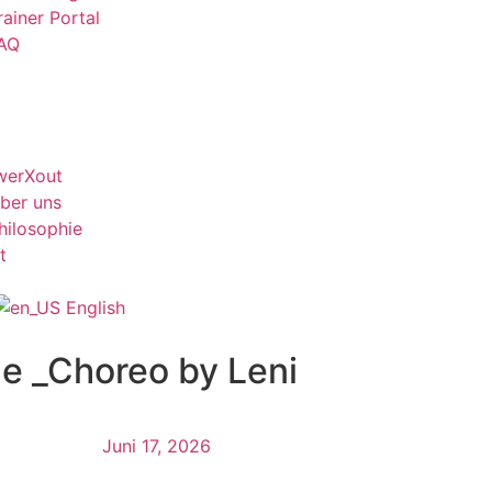
rainer Portal
AQ
werXout
ber uns
hilosophie
t
English
le _Choreo by Leni
Juni 17, 2026