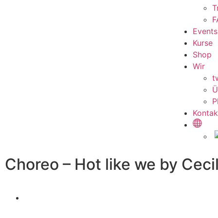
T
F
Events
Kurse
Shop
Wir
t
Ü
P
Kontak
Choreo – Hot like we by Ceci