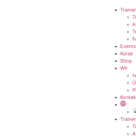
Trainer
T
A
T
F
Events
Kurse
Shop
Wir
t
Ü
P
Kontak
Trainer
T
A