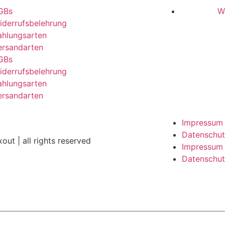
GBs
W
iderrufsbelehrung
ahlungsarten
ersandarten
GBs
iderrufsbelehrung
ahlungsarten
ersandarten
Impressum
Datenschu
out | all rights reserved
Impressum
Datenschu