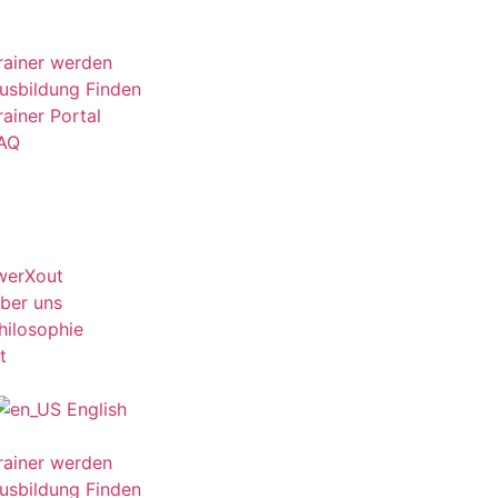
rainer werden
usbildung Finden
rainer Portal
AQ
werXout
ber uns
hilosophie
t
English
rainer werden
usbildung Finden