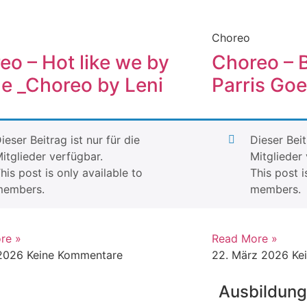
Choreo
eo – Hot like we by
Choreo – 
le _Choreo by Leni
Parris Goe
ieser Beitrag ist nur für die
Dieser Beit
itglieder verfügbar.
Mitglieder 
his post is only available to
This post i
members.
members.
re »
Read More »
 2026
Keine Kommentare
22. März 2026
Ke
Ausbildun