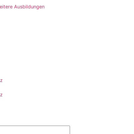
eitere Ausbildungen
tz
tz