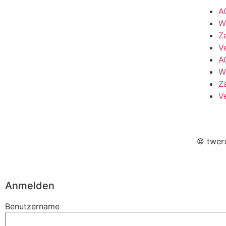
A
W
Z
V
A
W
Z
V
© twerx
Anmelden
Benutzername