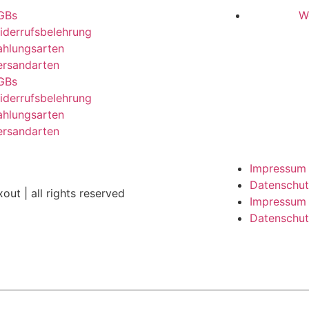
GBs
W
iderrufsbelehrung
ahlungsarten
ersandarten
GBs
iderrufsbelehrung
ahlungsarten
ersandarten
Impressum
Datenschu
out | all rights reserved
Impressum
Datenschu