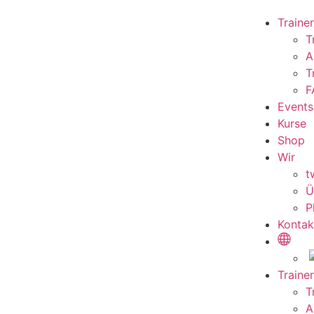
Trainer
T
A
T
F
Events
Kurse
Shop
Wir
t
Ü
P
Kontak
Trainer
T
A