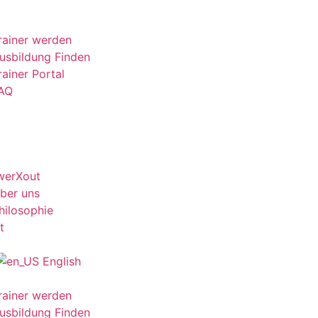
rainer werden
usbildung Finden
rainer Portal
AQ
werXout
ber uns
hilosophie
t
English
rainer werden
usbildung Finden