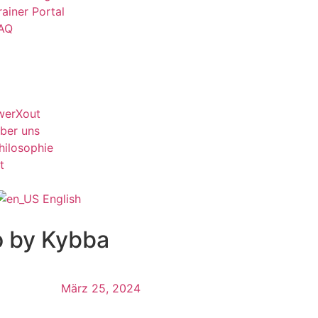
rainer Portal
AQ
werXout
ber uns
hilosophie
t
English
o by Kybba
März 25, 2024