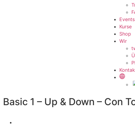
T
F
Events
Kurse
Shop
Wir
t
Ü
P
Kontak
Basic 1 – Up & Down – Con T