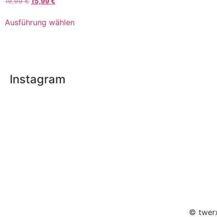
19,99
€
15,99
€
Ausführung wählen
Instagram
© twerx