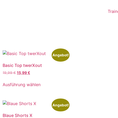
Train
Angebot!
Basic Top twerXout
19,99
€
15,99
€
Ausführung wählen
Angebot!
Blaue Shorts X