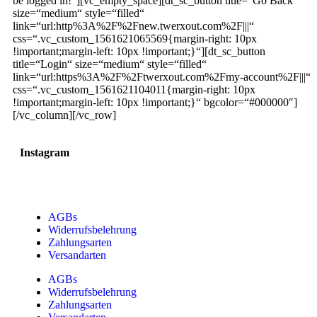
be logged in!“][vc_empty_space][dt_sc_button title=“Go Back“
size=“medium“ style=“filled“
link=“url:http%3A%2F%2Fnew.twerxout.com%2F|||“
css=“.vc_custom_1561621065569{margin-right: 10px
!important;margin-left: 10px !important;}“][dt_sc_button
title=“Login“ size=“medium“ style=“filled“
link=“url:https%3A%2F%2Ftwerxout.com%2Fmy-account%2F|||“
css=“.vc_custom_1561621104011{margin-right: 10px
!important;margin-left: 10px !important;}“ bgcolor=“#000000″]
[/vc_column][/vc_row]
Instagram
AGBs
Widerrufsbelehrung
Zahlungsarten
Versandarten
AGBs
Widerrufsbelehrung
Zahlungsarten